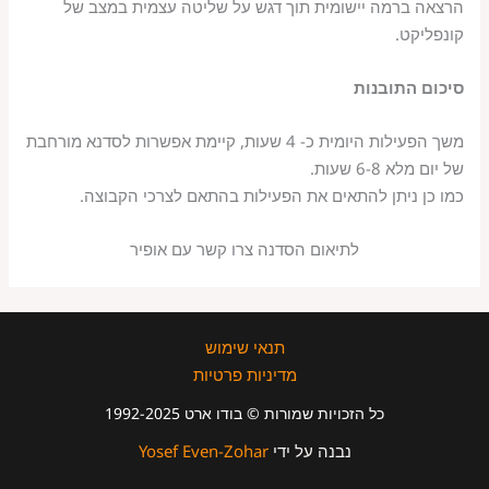
הרצאה ברמה יישומית תוך דגש על שליטה עצמית במצב של
קונפליקט.
סיכום התובנות
משך הפעילות היומית כ- 4 שעות, קיימת אפשרות לסדנא מורחבת
של יום מלא 6-8 שעות.
כמו כן ניתן להתאים את הפעילות בהתאם לצרכי הקבוצה.
לתיאום הסדנה צרו קשר עם אופיר
תנאי שימוש
מדיניות פרטיות
כל הזכויות שמורות © בודו ארט 1992-2025
נבנה על ידי
Yosef Even-Zohar