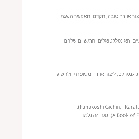
יצור אוירה טובה, תקדם ותאפשר השגת
ים, האינטלקטואלים והרגשיים שלהם
 לנטרלם, ליצור אוירה משופרת, ולהשיג
או ספרו של מיאמטו מוסאשי גדול הסמוראים בכל הזמנים, המנתח טאקטיקה ואסטרטגיה של עימות (A Book of Five Rings). ספר זה נלמד