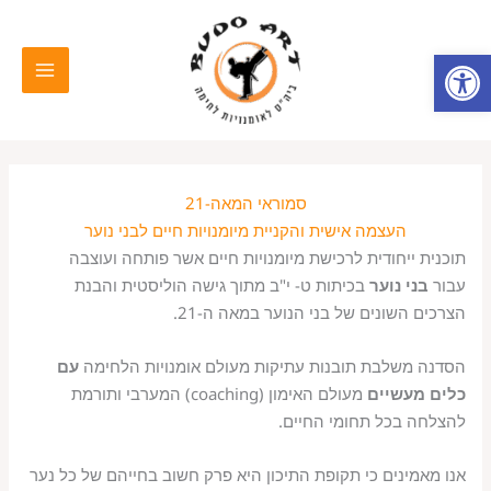
ילוג
MAIN
תוכן
פתח סרגל נגישות
MENU
סמוראי המאה-21
העצמה אישית והקניית מיומנויות חיים לבני נוער
תוכנית ייחודית לרכישת מיומנויות חיים אשר פותחה ועוצבה
עבור
בני נוער
בכיתות ט- י"ב מתוך גישה הוליסטית והבנת
הצרכים השונים של בני הנוער במאה ה-21.
הסדנה משלבת תובנות עתיקות מעולם אומנויות הלחימה
עם
כלים מעשיים
מעולם האימון (coaching) המערבי ותורמת
להצלחה בכל תחומי החיים.
אנו מאמינים כי תקופת התיכון היא פרק חשוב בחייהם של כל נער