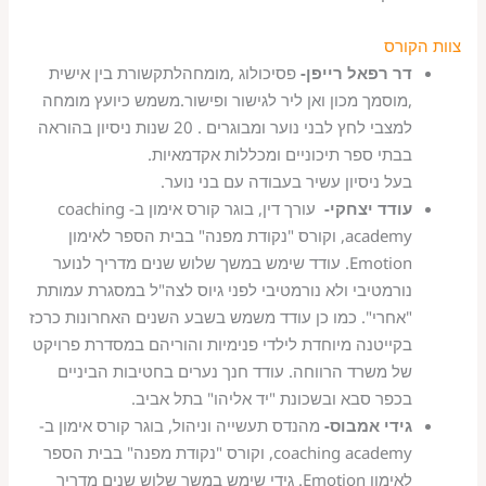
צוות הקורס
דר רפאל רייפן-
פסיכולוג ,מומחהלתקשורת בין אישית
,מוסמך מכון ואן ליר לגישור ופישור.משמש כיועץ מומחה
למצבי לחץ לבני נוער ומבוגרים . 20 שנות ניסיון בהוראה
בבתי ספר תיכוניים ומכללות אקדמאיות.
בעל ניסיון עשיר בעבודה עם בני נוער.
עודד יצחקי-
עורך דין, בוגר קורס אימון ב- coaching
academy, וקורס "נקודת מפנה" בבית הספר לאימון
Emotion. עודד שימש במשך שלוש שנים מדריך לנוער
נורמטיבי ולא נורמטיבי לפני גיוס לצה"ל במסגרת עמותת
"אחרי". כמו כן עודד משמש בשבע השנים האחרונות כרכז
בקייטנה מיוחדת לילדי פנימיות והוריהם במסדרת פרויקט
של משרד הרווחה. עודד חנך נערים בחטיבות הביניים
בכפר סבא ובשכונת "יד אליהו" בתל אביב.
גידי אמבוס-
מהנדס תעשייה וניהול, בוגר קורס אימון ב-
coaching academy, וקורס "נקודת מפנה" בבית הספר
לאימון Emotion. גידי שימש במשך שלוש שנים מדריך